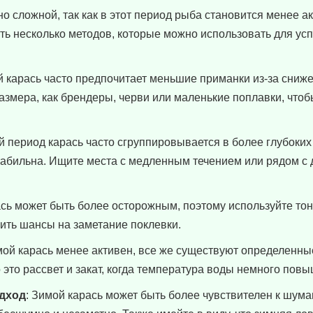
о сложной, так как в этот период рыба становится менее ак
ть несколько методов, которые можно использовать для у
й карась часто предпочитает меньшие приманки из-за сниж
размера, как брендеры, черви или маленькие поплавки, что
ий период карась часто сгруппировывается в более глубоких
табильна. Ищите места с медленным течением или рядом с д
ась может быть более осторожным, поэтому используйте тон
ить шансы на заметание поклевки.
имой карась менее активен, все же существуют определенны
 это рассвет и закат, когда температура воды немного повы
одход
: Зимой карась может быть более чувствителен к шум