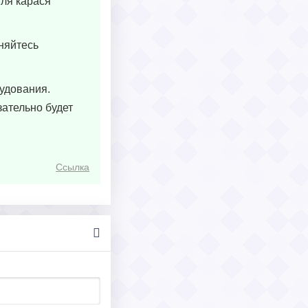
вля карася
сняйтесь
рудования.
зательно будет
Ссылка