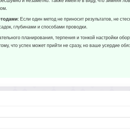
бесшумно и незаметно. Также имейте в виду, что зимняя ло
том.
етодами
: Если один метод не приносит результатов, не сте
садок, глубинами и способами проводки.
ательного планирования, терпения и тонкой настройки обо
тому, что успех может прийти не сразу, но ваше усердие обя