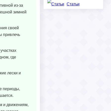
Статьи
тивной из-за
спешной зимней
ения своей
бы привлечь
 участках
ном, где
кие лески и
е периоды,
шается.
ам и движениям,