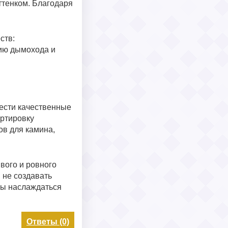
ттенком. Благодаря
ств:
нию дымохода и
рести качественные
ортировку
в для камина,
вого и ровного
 не создавать
бы наслаждаться
Ответы (0)