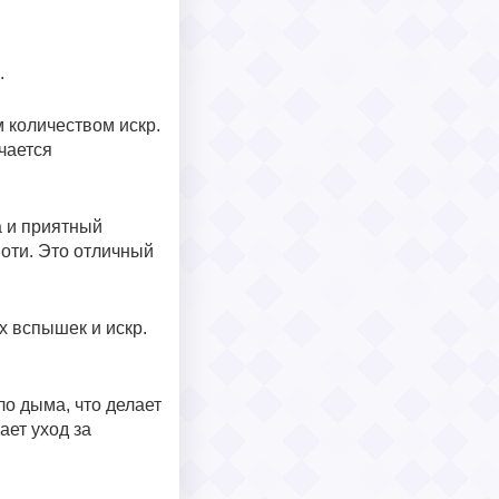
.
 количеством искр.
чается
а и приятный
оти. Это отличный
х вспышек и искр.
ло дыма, что делает
ает уход за