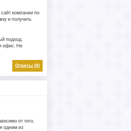
 сайт компании по
вку и получить
ый подход.
и офис. Не
Ответы (0)
висимо от того,
я одним из