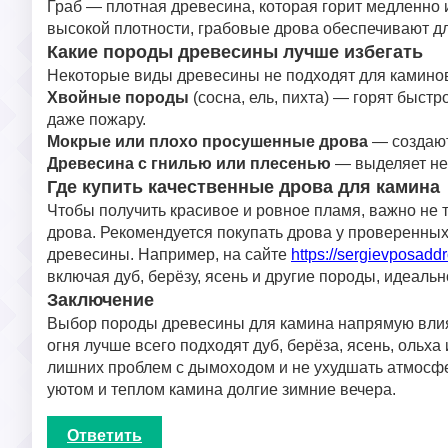
Граб — плотная древесина, которая горит медленно 
высокой плотности, грабовые дрова обеспечивают дл
Какие породы древесины лучше избегать
Некоторые виды древесины не подходят для каминов
Хвойные породы
(сосна, ель, пихта) — горят быстр
даже пожару.
Мокрые или плохо просушенные дрова
— создают
Древесина с гнилью или плесенью
— выделяет не
Где купить качественные дрова для камина
Чтобы получить красивое и ровное пламя, важно не 
дрова. Рекомендуется покупать дрова у проверенных
древесины. Например, на сайте
https://sergievposaddr
включая дуб, берёзу, ясень и другие породы, идеаль
Заключение
Выбор породы древесины для камина напрямую влияет
огня лучше всего подходят дуб, берёза, ясень, ольха
лишних проблем с дымоходом и не ухудшать атмосфе
уютом и теплом камина долгие зимние вечера.
Ответить