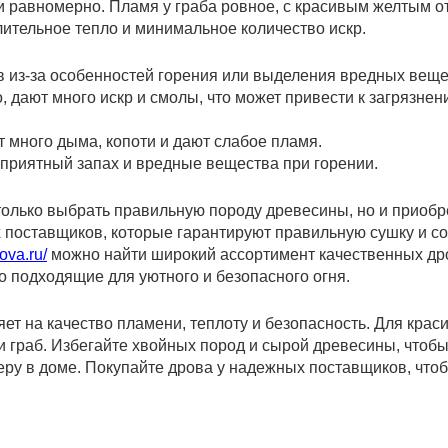
и равномерно. Пламя у граба ровное, с красивым желтым о
ительное тепло и минимальное количество искр.
 из-за особенностей горения или выделения вредных веще
о, дают много искр и смолы, что может привести к загрязне
 много дыма, копоти и дают слабое пламя.
приятный запах и вредные вещества при горении.
только выбрать правильную породу древесины, но и приоб
 поставщиков, которые гарантируют правильную сушку и с
ova.ru/
можно найти широкий ассортимент качественных дро
но подходящие для уютного и безопасного огня.
 на качество пламени, теплоту и безопасность. Для краси
 и граб. Избегайте хвойных пород и сырой древесины, чтобы
ру в доме. Покупайте дрова у надежных поставщиков, что