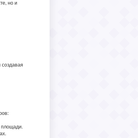
е, но и
и создавая
ров:
 площади.
ах.