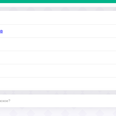
ов
вское?