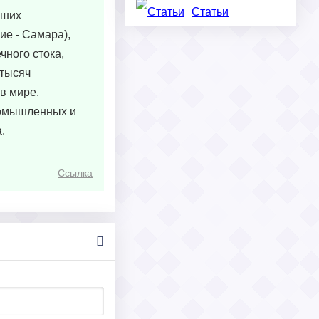
Статьи
йших
ие - Самара),
чного стока,
 тысяч
в мире.
ромышленных и
.
Ссылка