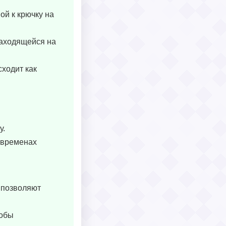
ой к крючку на
находящейся на
ходит как
у.
 временах
о позволяют
тобы