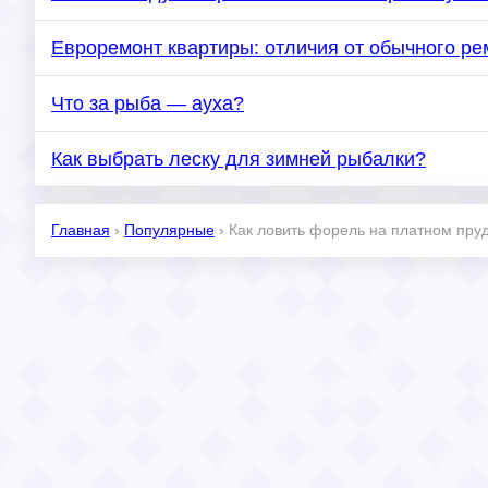
Евроремонт квартиры: отличия от обычного ре
Что за рыба — ауха?
Как выбрать леску для зимней рыбалки?
Главная
›
Популярные
›
Как ловить форель на платном пру