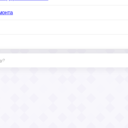
монта
ду?