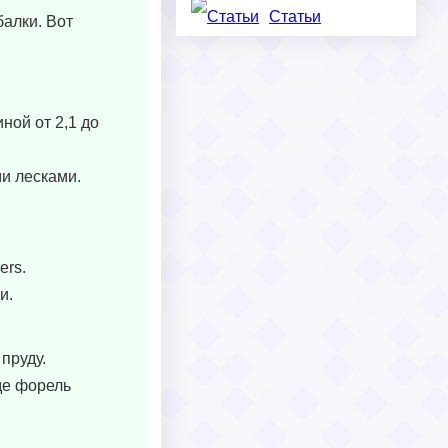
Статьи
алки. Вот
ной от 2,1 до
и лесками.
ers.
и.
пруду.
де форель