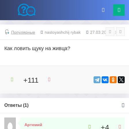
Популярные
nastoyashchij rybak
27.03.2024 - 14:05
Как ловить щуку на живца?
+111
Ответы (
1
)
Артемий
+4