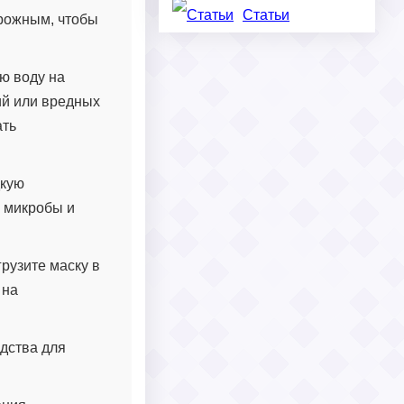
Статьи
орожным, чтобы
ю воду на
рий или вредных
ать
дкую
ь микробы и
рузите маску в
 на
дства для