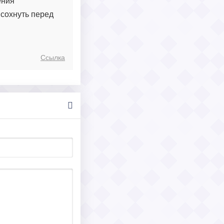
ения
ысохнуть перед
Ссылка