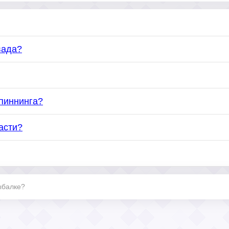
вада?
спиннинга?
асти?
ыбалке?