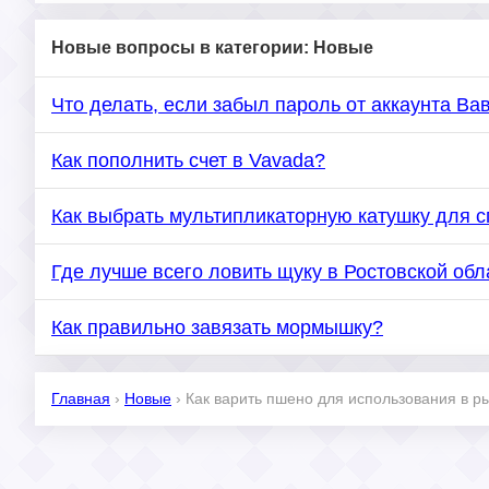
Новые вопросы в категории: Новые
Что делать, если забыл пароль от аккаунта Ва
Как пополнить счет в Vavada?
Как выбрать мультипликаторную катушку для 
Где лучше всего ловить щуку в Ростовской обл
Как правильно завязать мормышку?
Главная
›
Новые
›
Как варить пшено для использования в р