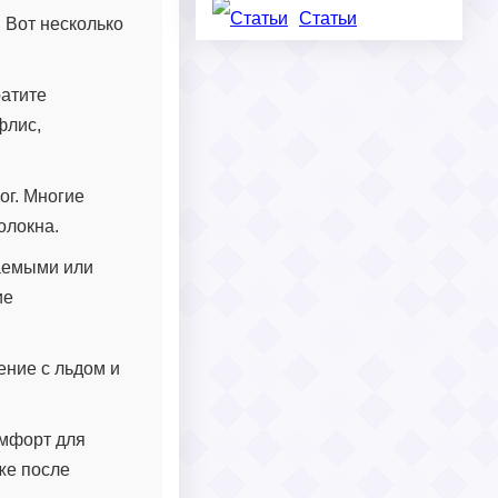
Статьи
 Вот несколько
ратите
флис,
ог. Многие
олокна.
цаемыми или
ие
ение с льдом и
омфорт для
же после