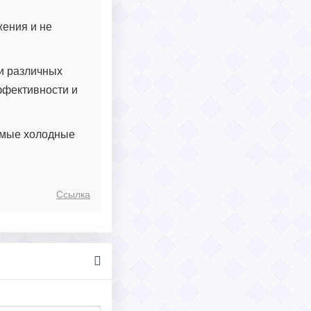
жения и не
ми различных
ффективности и
амые холодные
Ссылка