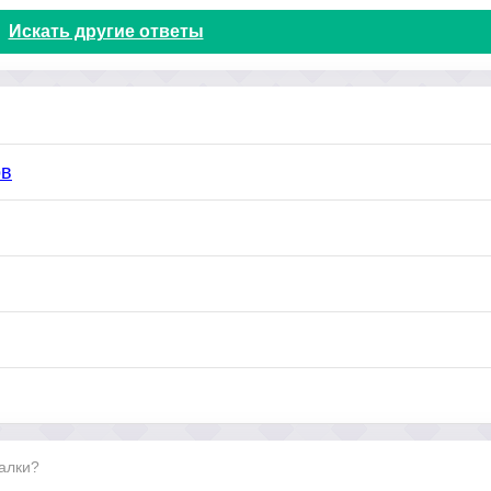
Искать другие ответы
ов
алки?