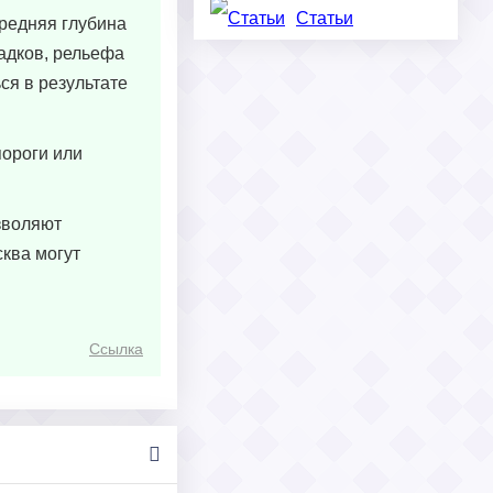
Статьи
средняя глубина
садков, рельефа
ся в результате
пороги или
зволяют
сква могут
Ссылка