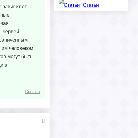
Статьи
 зависит от
нные
ючая
, червей,
ограниченным
я им человеком
ов могут быть
и в
Ссылка