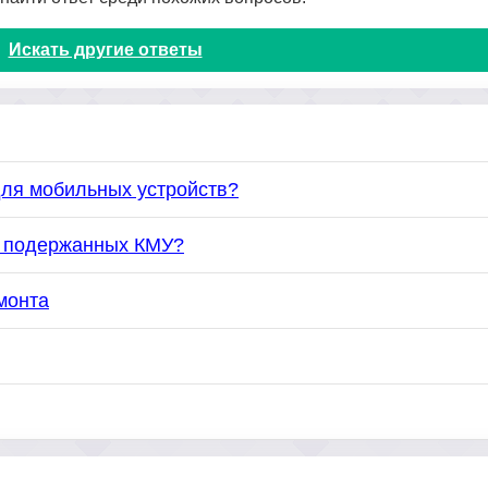
Искать другие ответы
для мобильных устройств?
ке подержанных КМУ?
монта