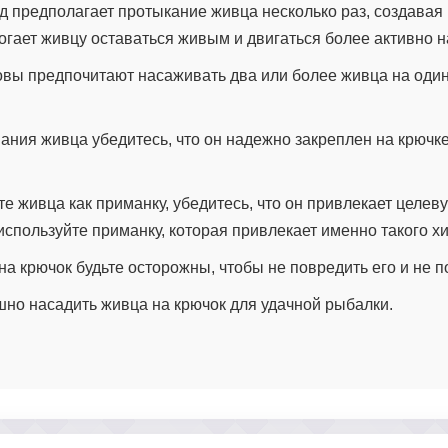
од предполагает протыкание живца несколько раз, создавая
могает живцу оставаться живым и двигаться более активно н
вы предпочитают насаживать два или более живца на один
ания живца убедитесь, что он надежно закреплен на крючке
те живца как приманку, убедитесь, что он привлекает целев
спользуйте приманку, которая привлекает именно такого х
а крючок будьте осторожны, чтобы не повредить его и не п
шно насадить живца на крючок для удачной рыбалки.