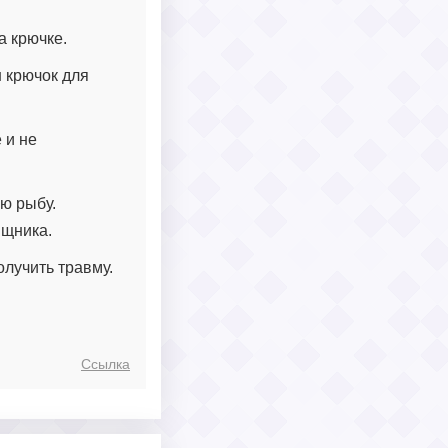
а крючке.
 крючок для
 и не
ую рыбу.
ищника.
олучить травму.
Ссылка