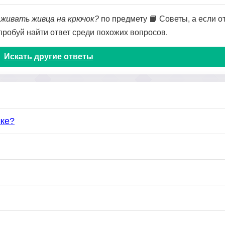
аживать живца на крючок?
по предмету 📙 Советы, а если от
опробуй найти ответ среди похожих вопросов.
Искать другие ответы
чке?