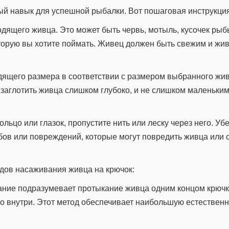
ый навык для успешной рыбалки. Вот пошаговая инструкция
одящего живца. Это может быть червь, мотыль, кусочек рыб
торую вы хотите поймать. Живец должен быть свежим и жи
дящего размера в соответствии с размером выбранного жив
заглотить живца слишком глубоко, и не слишком маленьким
ольцо или глазок, пропустите нить или леску через него. Убе
ибов или повреждений, которые могут повредить живца или 
одов насаживания живца на крючок:
ание подразумевает протыкание живца одним концом крючка
ко внутри. Этот метод обеспечивает наибольшую естествен