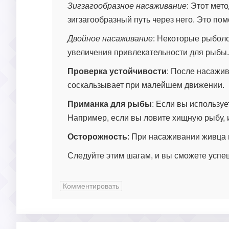
Зигзагообразное насаживание
: Этот мет
зигзагообразный путь через него. Это по
Двойное насаживание
: Некоторые рыболо
увеличения привлекательности для рыбы.
Проверка устойчивости
: После насажив
соскальзывает при малейшем движении.
Приманка для рыбы
: Если вы используе
Например, если вы ловите хищную рыбу, и
Осторожность
: При насаживании живца н
Следуйте этим шагам, и вы сможете успе
Комментировать