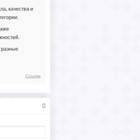
ла, качества и
тегории.
акже
жностей.
 разные
Ссылка