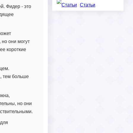
Статьи
. Фидер - это
одящее
может
 но они могут
ее короткие
щем.
, тем больше
окна,
тельны, но они
вствительными.
 для