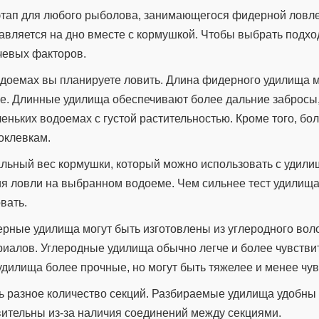
тап для любого рыболова, занимающегося фидерной ловлей
тавляется на дно вместе с кормушкой. Чтобы выбрать подх
чевых факторов.
водоемах вы планируете ловить. Длина фидерного удилища 
лее. Длинные удилища обеспечивают более дальние забросы,
ньких водоемах с густой растительностью. Кроме того, бол
оклевкам.
альный вес кормушки, который можно использовать с удили
я ловли на выбранном водоеме. Чем сильнее тест удилища
вать.
ерные удилища могут быть изготовлены из углеродного вол
риалов. Углеродные удилища обычно легче и более чувстви
удилища более прочные, но могут быть тяжелее и менее чу
ть разное количество секций. Разбираемые удилища удобны
вительны из-за наличия соединений между секциями.