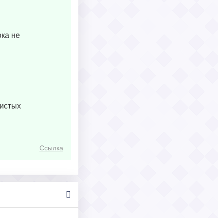
ока не
шистых
Ссылка