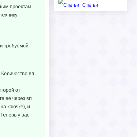
Статьи
ашим проектам
технику:
 и требуемой
. Количество вп
второй от
те её через вп
на крючке), и
 Теперь у вас