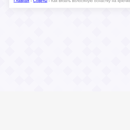
Главная
›
Советы
›
Как вязать волосяную оснастку на крючк