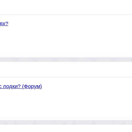
иях?
с лодки? (Форум)