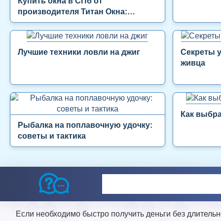
Купить окна в СПб от
производителя Титан Окна:
надежно, выгодно, с установкой
под ключ
Лучшие техники ловли на джиг
Секреты 
живца
Как выбра
Рыбалка на поплавочную удочку:
советы и тактика
Если необходимо быстро получить деньги без длитель